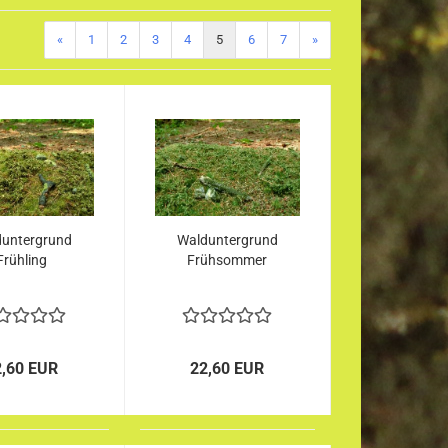
«
1
2
3
4
5
6
7
»
untergrund
Walduntergrund
Frühling
Frühsommer
2,60 EUR
22,60 EUR