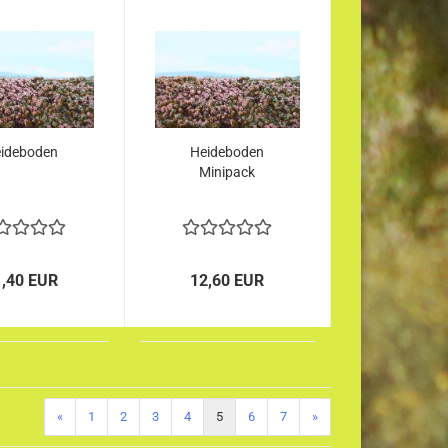
ideboden
Heideboden
Minipack
1,40 EUR
12,60 EUR
«
1
2
3
4
5
6
7
»