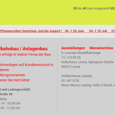
33
bis
40
(von insgesamt
55
)
ffnungszeiten Samstags Juni bis August ! 06. + 20.Juni, 04. + 18.Juli, 01
lbahnbau / Anlagenbau
Ausstellungen Messetermine
3. Leunaer Modellbahntage
n erfolgt in meiner Firma der Bau
12. +13.09.26
Kulturhaus Leuna, Spergauer Straße 
ahnanlagen auf Kundenwunsch in
06237 Leuna
edenen
ellungsvarianten.
Hobbymesse Leipzig
eren Sie mich bitte!
02.-04.10.26
Neue Messe Leipzig, Halle 3 Stand J
t und Ladengeschäft:
traße 28
ipzig
14 - 18.30 Uhr
 - 12.30 Uhr