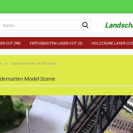
Suche...
Landscha
ER-CUT (98)
FERTIGBAUTEN LASER-CUT (3)
HOLZZÄUNE LASER-CUT 
»
e
Geländematten Model Scene
ndematten Model Scene