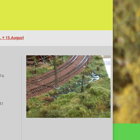
. + 15.August
1a,
41