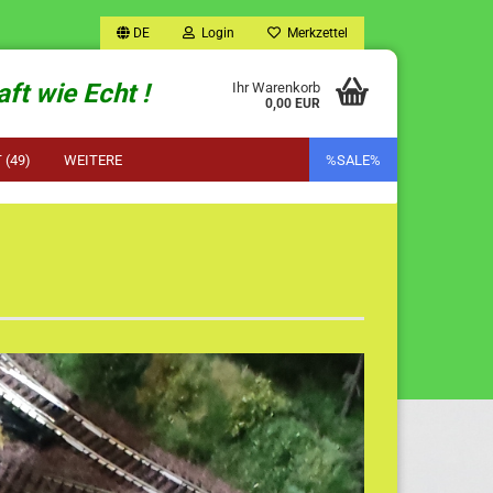
DE
Login
Merkzettel
ft wie Echt !
Ihr Warenkorb
0,00 EUR
(49)
WEITERE
%SALE%