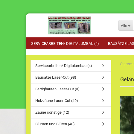
Alle
SERVICEARBEITEN/ DIGITALUMBAU (4)
BAUSÄTZE LAS
Startseit
Servicearbeiten/ Digitalumbau (4)
Bausätze Laser-Cut (98)
Gelä
Fertigbauten Laser-Cut (3)
Holzzäune Laser-Cut (49)
Zäune sonstige (12)
Blumen und Blüten (48)