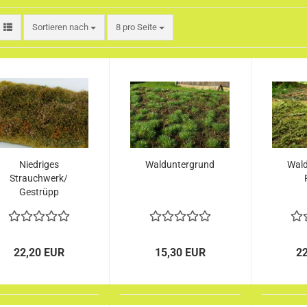
Sortieren nach
pro Seite
Sortieren nach
8 pro Seite
Niedriges
Walduntergrund
Wald
Strauchwerk/
Gestrüpp
Spätsommer
22,20 EUR
15,30 EUR
2