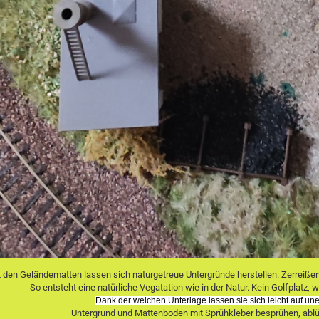
 den Geländematten lassen sich naturgetreue Untergründe herstellen. Zerreißen
So entsteht eine natürliche Vegatation wie in der Natur. Kein Golfplatz
Dank der weichen Unterlage lassen sie sich leicht auf u
Untergrund und Mattenboden mit Sprühkleber besprühen, ablü