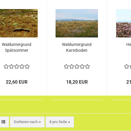
Walduntergrund
Walduntergrund
He
Spätsommer
Karstboden
22,60 EUR
18,20 EUR
2
Sortieren nach
pro Seite
Sortieren nach
8 pro Seite