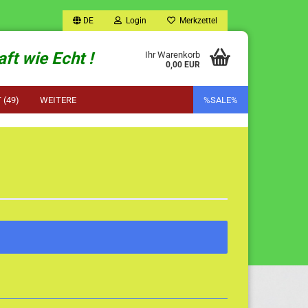
DE
Login
Merkzettel
ft wie Echt !
Ihr Warenkorb
0,00 EUR
(49)
WEITERE
%SALE%