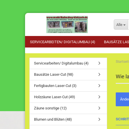
Alle
SERVICEARBEITEN/ DIGITALUMBAU (4)
BAUSÄTZE LAS
Startseit
Servicearbeiten/ Digitalumbau (4)
Bausätze Laser-Cut (98)
Wie l
Fertigbauten Laser-Cut (3)
Holzzäune Laser-Cut (49)
Änder
Zäune sonstige (12)
SCHRIT
Blumen und Blüten (48)