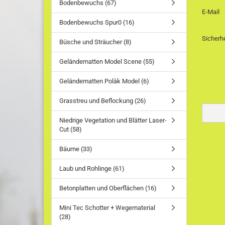
Bodenbewuchs (67)
E-Mail
Bodenbewuchs Spur0 (16)
Sicherh
Büsche und Sträucher (8)
Geländematten Model Scene (55)
Geländematten Polàk Model (6)
Grasstreu und Beflockung (26)
Niedrige Vegetation und Blätter Laser-
Cut (58)
Bäume (33)
Laub und Rohlinge (61)
Betonplatten und Oberflächen (16)
Mini Tec Schotter + Wegematerial
(28)