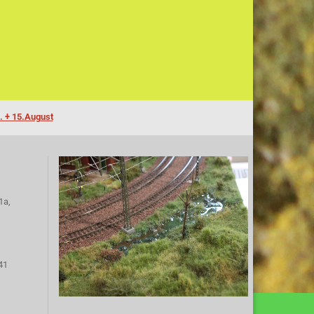
. + 15.August
1a,
41