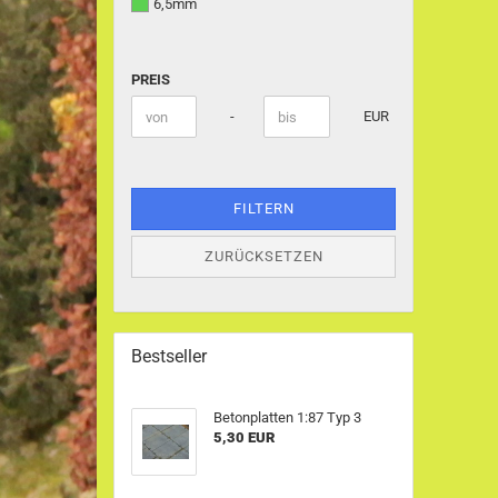
6,5mm
PREIS
PREIS
Preis bis
-
EUR
FILTERN
ZURÜCKSETZEN
Bestseller
Betonplatten 1:87 Typ 3
5,30 EUR