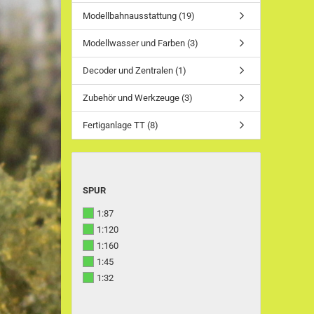
Modellbahnausstattung (19)
Modellwasser und Farben (3)
Decoder und Zentralen (1)
Zubehör und Werkzeuge (3)
Fertiganlage TT (8)
SPUR
SPUR
1:87
1:120
1:160
1:45
1:32