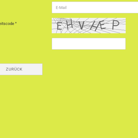
eitscode
ZURÜCK