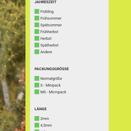
JAHRESZEIT
JAHRESZEIT
Frühling
Frühsommer
Spätsommer
Frühherbst
Herbst
Spätherbst
Andere
PACKUNGSGRÖSSE
PACKUNGSGRÖSSE
Normalgröße
S - Minipack
MS - Micropack
LÄNGE
LÄNGE
2mm
4,5mm