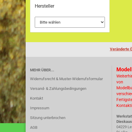
Hersteller
Veränderte Ö
Model
MEHR ÜBER...
Weiterhi
Widerrufsrecht & Muster-Widerrufsformular
von
Modellb
Versand- & Zahlungsbedingungen
verschi
Kontakt
Fertigst
Kontakti
Impressum
Werkstat
Sitzung unterbrochen
Dieskaus
04229 Le
AGB