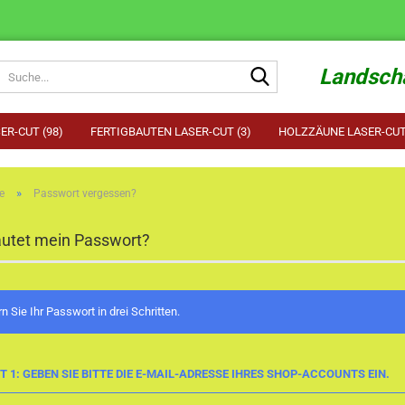
Suche...
Landscha
ER-CUT (98)
FERTIGBAUTEN LASER-CUT (3)
HOLZZÄUNE LASER-CUT 
»
e
Passwort vergessen?
autet mein Passwort?
n Sie Ihr Passwort in drei Schritten.
T 1: GEBEN SIE BITTE DIE E-MAIL-ADRESSE IHRES SHOP-ACCOUNTS EIN.