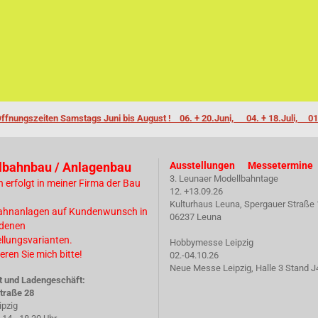
ffnungszeiten Samstags Juni bis August ! 06. + 20.Juni, 04. + 18.Juli, 01
lbahnbau / Anlagenbau
Ausstellungen Messetermine
3. Leunaer Modellbahntage
n erfolgt in meiner Firma der Bau
12. +13.09.26
Kulturhaus Leuna, Spergauer Straße 
ahnanlagen auf Kundenwunsch in
06237 Leuna
edenen
ellungsvarianten.
Hobbymesse Leipzig
eren Sie mich bitte!
02.-04.10.26
Neue Messe Leipzig, Halle 3 Stand J
t und Ladengeschäft:
traße 28
ipzig