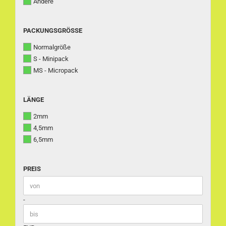
Andere
PACKUNGSGRÖSSE
PACKUNGSGRÖSSE
Normalgröße
S - Minipack
MS - Micropack
LÄNGE
LÄNGE
2mm
4,5mm
6,5mm
PREIS
PREIS
Preis bis
-