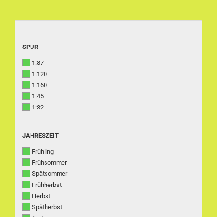
SPUR
SPUR
1:87
1:120
1:160
1:45
1:32
JAHRESZEIT
JAHRESZEIT
Frühling
Frühsommer
Spätsommer
Frühherbst
Herbst
Spätherbst