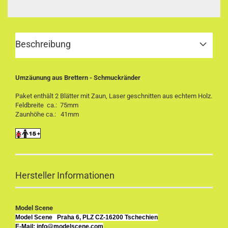
Beschreibung
Umzäunung aus Brettern - Schmuckränder
Paket enthält 2 Blätter mit Zaun, Laser geschnitten aus echtem Holz.
Feldbreite ca.: 75mm
Zaunhöhe ca.: 41mm
Hersteller Informationen
Model Scene
Model Scene
Praha 6, PLZ CZ-16200 Tschechien
E-Mail: info@modelscene.com