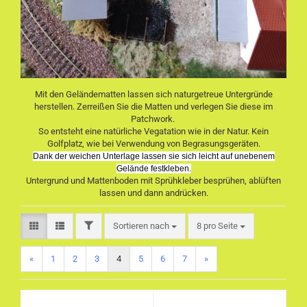
Mit den Geländematten lassen sich naturgetreue Untergründe
herstellen. Zerreißen Sie die Matten und verlegen Sie diese im
Patchwork.
So entsteht eine natürliche Vegatation wie in der Natur. Kein
Golfplatz, wie bei Verwendung von Begrasungsgeräten.
Dank der weichen Unterlage lassen sie sich leicht auf unebenem
Gelände festkleben.
Untergrund und Mattenboden mit Sprühkleber besprühen, ablüften
lassen und dann andrücken.
FILTER
Sortieren nach
pro Seite
Sortieren nach
8 pro Seite
«
1
2
3
4
5
6
7
»