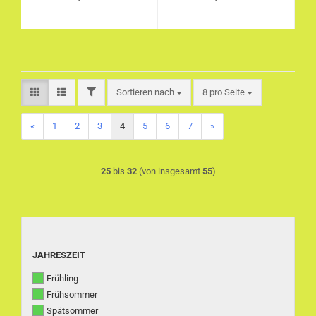
FILTER
Sortieren nach
pro Seite
Sortieren nach
8 pro Seite
«
1
2
3
4
5
6
7
»
25
bis
32
(von insgesamt
55
)
JAHRESZEIT
JAHRESZEIT
Frühling
Frühsommer
Spätsommer