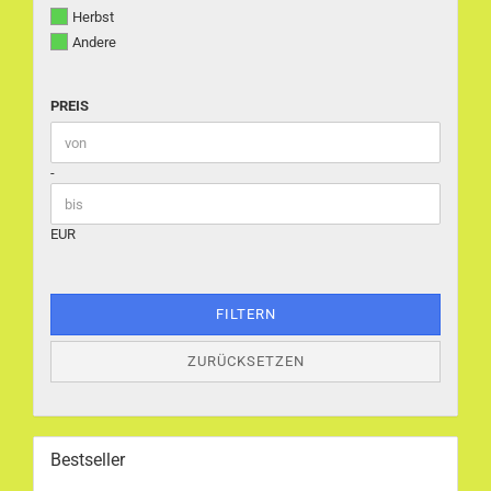
Herbst
Andere
PREIS
PREIS
Preis bis
-
EUR
FILTERN
ZURÜCKSETZEN
Bestseller