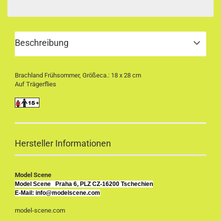
Beschreibung
Brachland Frühsommer, Größeca.: 18 x 28 cm
Auf Trägerflies
Hersteller Informationen
Model Scene
Model Scene
Praha 6, PLZ CZ-16200 Tschechien
E-Mail: info@modelscene.com
model-scene.com