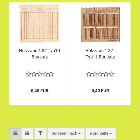
Holzzaun 1:32 Typ10
Holzzaun 1:87 -
Bausatz
Typ11 Bausatz
5,40 EUR
5,40 EUR
FILTER
Sortieren nach
pro Seite
Sortieren nach
8 pro Seite