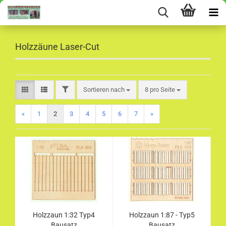
Holzzäune Laser-Cut
FILTER
Sortieren nach
pro Seite
Sortieren nach
8 pro Seite
«
1
2
3
4
5
6
7
»
Holzzaun 1:32 Typ4
Holzzaun 1:87 - Typ5
Bausatz
Bausatz