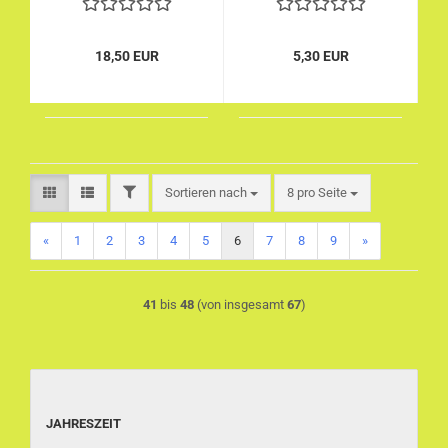
18,50 EUR
5,30 EUR
FILTER
Sortieren nach
pro Seite
Sortieren nach
8 pro Seite
«
1
2
3
4
5
6
7
8
9
»
41
bis
48
(von insgesamt
67
)
JAHRESZEIT
JAHRESZEIT