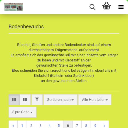
Bodenbewuchs
Büschel, Streifen und andere Bodendecker sind auf einem
durchsichtigem Trägermaterial aufbebracht.
Es empfielt sich das gewünschteTeil mit einer Pinzette vom Träger
zu lösen und mit Klebstoff an der
gewünschten Stelle zu befestigen.
Efeu schneiden Sie sich zurecht und befestigen ihn ebenfalls mit
Klebstoff (Kaltleim oder Sprühkleber)
an den gewünschten Stellen.
FILTER
Sortieren nach
Sortieren nach
Alle Hersteller
pro Seite
8 pro Seite
«
1
2
3
4
5
6
7
8
9
»