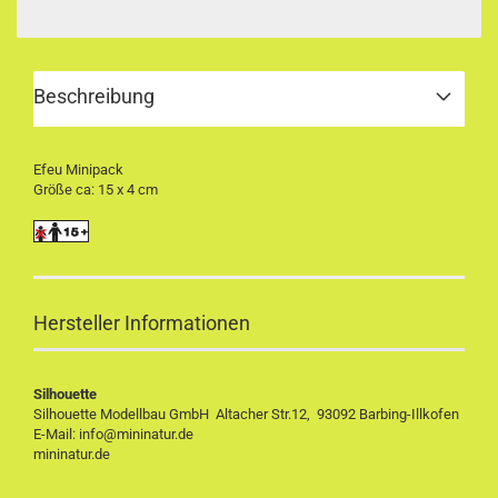
Beschreibung
Efeu Minipack
Größe ca: 15 x 4 cm
Hersteller Informationen
Silhouette
Silhouette Modellbau GmbH Altacher Str.12, 93092 Barbing-Illkofen
E-Mail: info@mininatur.de
mininatur.de