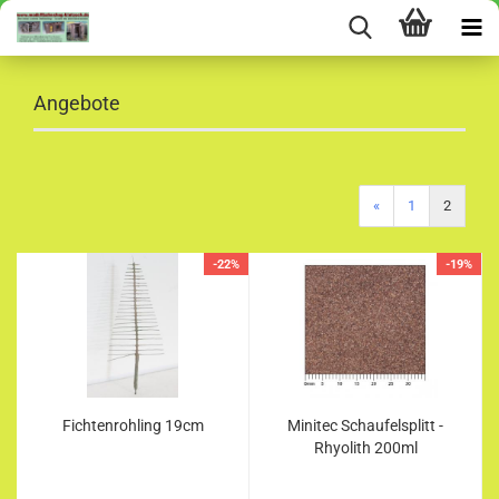
Angebote
«
1
2
-22%
-19%
Fichtenrohling 19cm
Minitec Schaufelsplitt -
Rhyolith 200ml