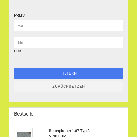
PREIS
PREIS
Preis bis
-
EUR
FILTERN
ZURÜCKSETZEN
Bestseller
Betonplatten 1:87 Typ 3
5,30 EUR