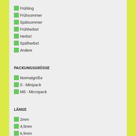
Frühling
Frühsommer
Spätsommer
Frühherbst
Herbst
Spätherbst
Andere
PACKUNGSGRÖSSE
PACKUNGSGRÖSSE
Normalgröße
S - Minipack
MS - Micropack
LÄNGE
LÄNGE
2mm
4,5mm
6,5mm