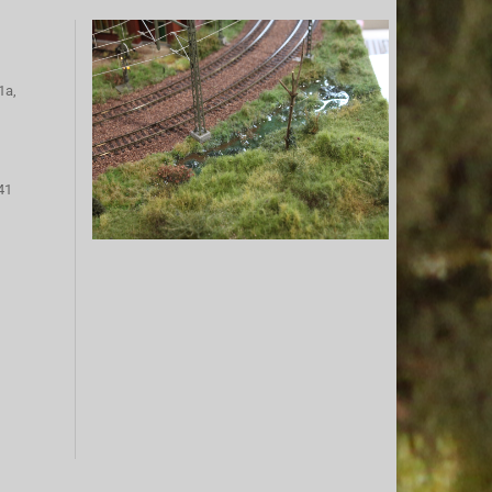
1a,
41