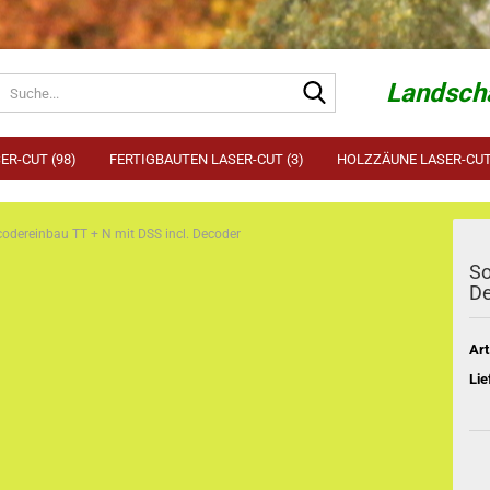
Suche...
Landscha
ER-CUT (98)
FERTIGBAUTEN LASER-CUT (3)
HOLZZÄUNE LASER-CUT 
odereinbau TT + N mit DSS incl. Decoder
So
D
Art
Lie