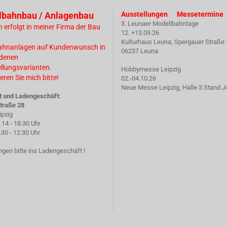
lbahnbau / Anlagenbau
Ausstellungen Messetermine
3. Leunaer Modellbahntage
n erfolgt in meiner Firma der Bau
12. +13.09.26
Kulturhaus Leuna, Spergauer Straße 
ahnanlagen auf Kundenwunsch in
06237 Leuna
edenen
ellungsvarianten.
Hobbymesse Leipzig
eren Sie mich bitte!
02.-04.10.26
Neue Messe Leipzig, Halle 3 Stand J
t und Ladengeschäft:
traße 28
ipzig
14 - 18.30 Uhr
 - 12.30 Uhr
gen bitte ins Ladengeschäft !