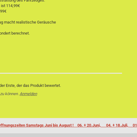
sstattung des Fahrzeuges.
 ist 114,99€
,99€
ug macht realistische Geräusche
ondert berechnet.
er Erste, der das Produkt bewertet.
 zu können.
Anmelden
ffnungszeiten Samstags Juni bis August ! 06. + 20.Juni, 04. + 18.Juli, 01