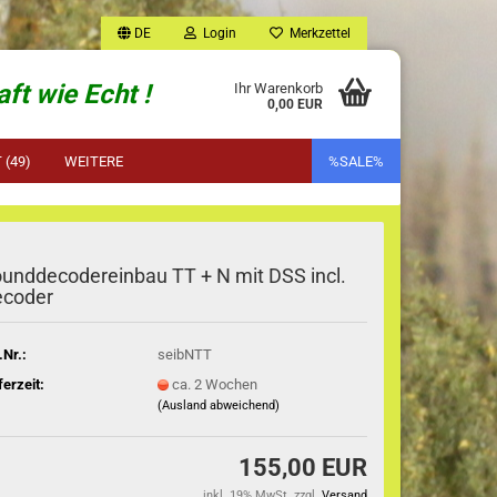
DE
Login
Merkzettel
ft wie Echt !
Ihr Warenkorb
0,00 EUR
(49)
WEITERE
%SALE%
unddecodereinbau TT + N mit DSS incl.
ecoder
.Nr.:
seibNTT
ferzeit:
ca. 2 Wochen
(Ausland abweichend)
155,00 EUR
inkl. 19% MwSt. zzgl.
Versand