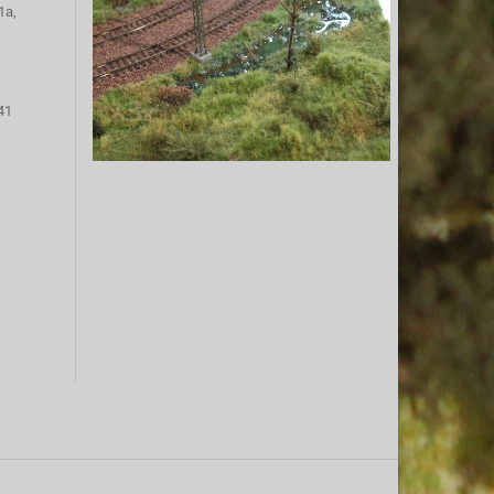
1a,
41