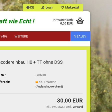
DE
Login
Merkzettel
ft wie Echt !
Ihr Warenkorb
0,00 EUR
(49)
WEITERE
%SALE%
codereinbau H0 + TT ohne DSS
.Nr.:
umbH0
ferzeit:
ca. 1 Woche
(Ausland abweichend)
30,00 EUR
inkl. 19% MwSt. zzgl.
Versand