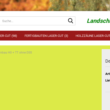
Suche...
Landscha
ER-CUT (98)
FERTIGBAUTEN LASER-CUT (3)
HOLZZÄUNE LASER-CUT 
inbau H0 + TT ohne DSS
De
Art
Lie