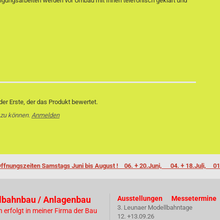
nigungsarbeiten werden vor Umbau mit Ihnen telefonisch geklärt und
er Erste, der das Produkt bewertet.
 zu können.
Anmelden
ffnungszeiten Samstags Juni bis August ! 06. + 20.Juni, 04. + 18.Juli, 01
lbahnbau / Anlagenbau
Ausstellungen Messetermine
3. Leunaer Modellbahntage
n erfolgt in meiner Firma der Bau
12. +13.09.26