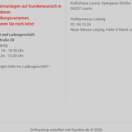
Kulturhaus Leuna, Spergauer Straße 
ahnanlagen auf Kundenwunsch in
06237 Leuna
edenen
ellungsvarianten.
Hobbymesse Leipzig
eren Sie mich bitte!
02.-04.10.26
Neue Messe Leipzig, Halle 3 Stand J
t und Ladengeschäft:
traße 28
ipzig
14 - 18.30 Uhr
 - 12.30 Uhr
gen bitte ins Ladengeschäft !
Onlineshop erstellen
mit Gambio.de © 2026