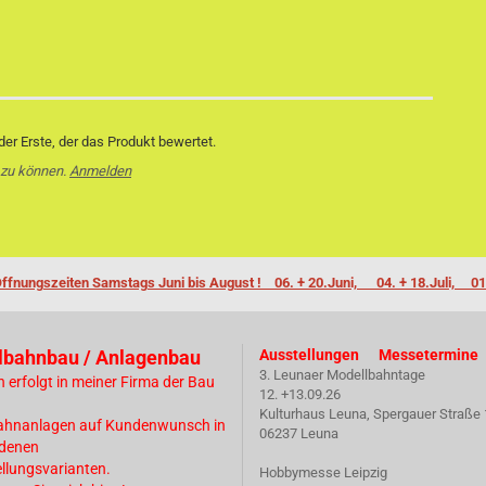
er Erste, der das Produkt bewertet.
 zu können.
Anmelden
ffnungszeiten Samstags Juni bis August ! 06. + 20.Juni, 04. + 18.Juli, 01
lbahnbau / Anlagenbau
Ausstellungen Messetermine
3. Leunaer Modellbahntage
n erfolgt in meiner Firma der Bau
12. +13.09.26
Kulturhaus Leuna, Spergauer Straße 
ahnanlagen auf Kundenwunsch in
06237 Leuna
edenen
ellungsvarianten.
Hobbymesse Leipzig