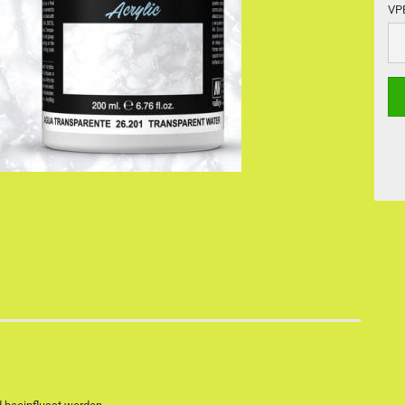
VP
VP