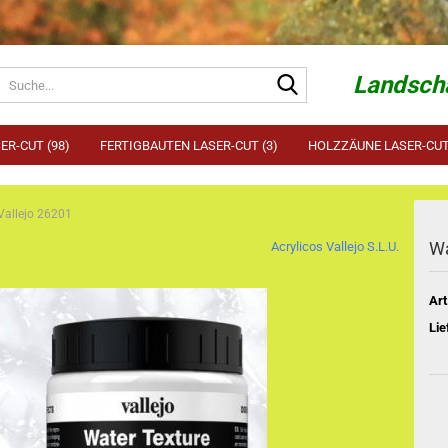
Suche...
Landscha
ER-CUT (98)
FERTIGBAUTEN LASER-CUT (3)
HOLZZÄUNE LASER-CUT 
Vallejo 26201
Wa
Acrylicos Vallejo S.L.U.
Art
Lie