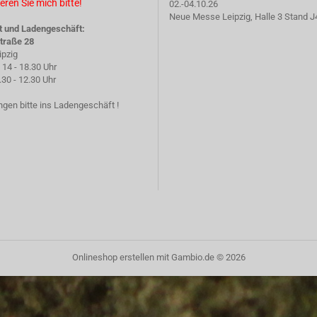
eren Sie mich bitte!
02.-04.10.26
Neue Messe Leipzig, Halle 3 Stand J
t und Ladengeschäft:
traße 28
ipzig
14 - 18.30 Uhr
 - 12.30 Uhr
gen bitte ins Ladengeschäft !
Onlineshop erstellen
mit Gambio.de © 2026