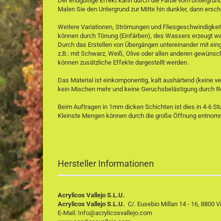
Der endgültige Effekt kann durch die Farbe vom Untergrun
Malen Sie den Untergrund zur Mitte hin dunkler, dann ersch
Weitere Variationen, Strömungen und Fliesgeschwindigkeit
können durch Tönung (Einfärben), des Wassers erzeugt w
Durch das Erstellen von Übergängen untereinander mit ein
z.B.: mit Schwarz, Weiß, Olive oder allen anderen gewüns
können zusätzliche Effekte dargestellt werden.
Das Material ist einkomponentig, kalt aushärtend (keine ve
kein Mischen mehr und keine Geruchsbelästigung durch R
Beim Auftragen in 1mm dicken Schichten ist dies in 4-6 S
Kleinste Mengen können durch die große Öffnung entno
Hersteller Informationen
Acrylicos Vallejo S.L.U.
Acrylicos Vallejo S.L.U.
C/. Eusebio Millan 14 - 16, 8800 Vi
E-Mail: Info@acrylicosvallejo.com