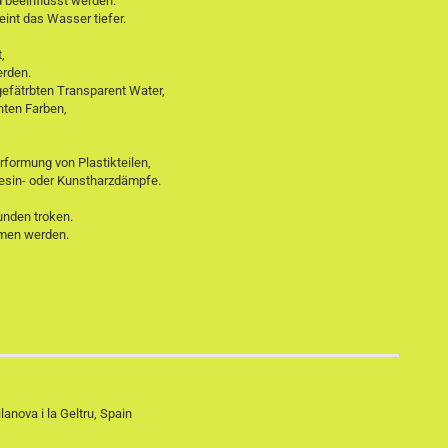
d beeinflusst werden.
eint das Wasser tiefer.
,
erden.
gefätrbten Transparent Water,
chten Farben,
rformung von Plastikteilen,
esin- oder Kunstharzdämpfe.
tunden troken.
mmen werden.
lanova i la Geltru, Spain