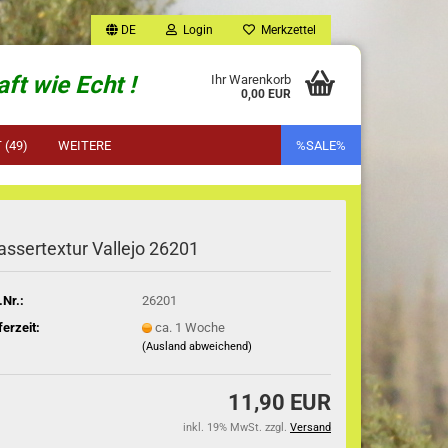
DE
Login
Merkzettel
ft wie Echt !
Ihr Warenkorb
0,00 EUR
(49)
WEITERE
%SALE%
ssertextur Vallejo 26201
.Nr.:
26201
ferzeit:
ca. 1 Woche
(Ausland abweichend)
11,90 EUR
inkl. 19% MwSt. zzgl.
Versand