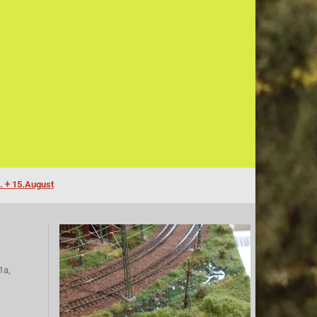
. + 15.August
1a,