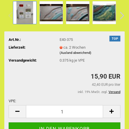
TOP
Art.Nr.:
E40-375
Lieferzeit:
ca. 2 Wochen
(Ausland abweichend)
Versandgewicht:
0.375
kg je VPE
15,90 EUR
42,40 EUR pro liter
inkl. 19% MwSt. zzgl.
Versand
VPE:
VPE