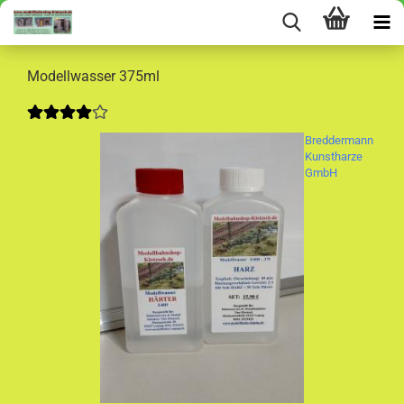
Modellwasser 375ml
Breddermann
Kunstharze
GmbH