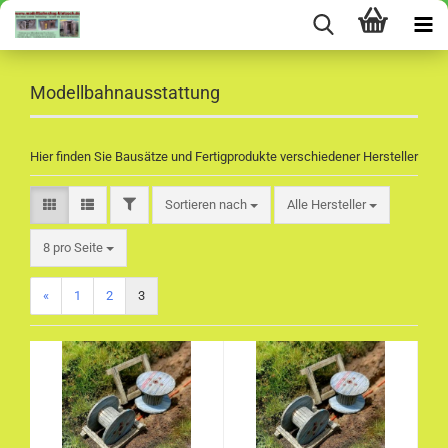
Modellbahnausstattung
Hier finden Sie Bausätze und Fertigprodukte verschiedener Hersteller
FILTER
Sortieren nach
Sortieren nach
Alle Hersteller
pro Seite
8 pro Seite
«
1
2
3