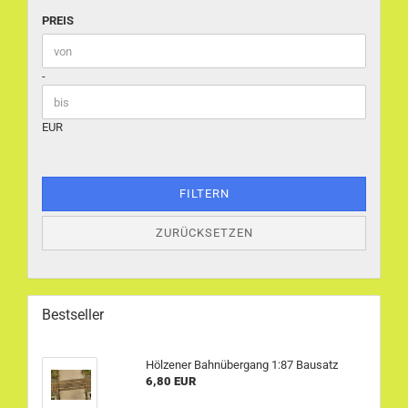
PREIS
PREIS
Preis bis
-
EUR
FILTERN
ZURÜCKSETZEN
Bestseller
Hölzener Bahnübergang 1:87 Bausatz
6,80 EUR