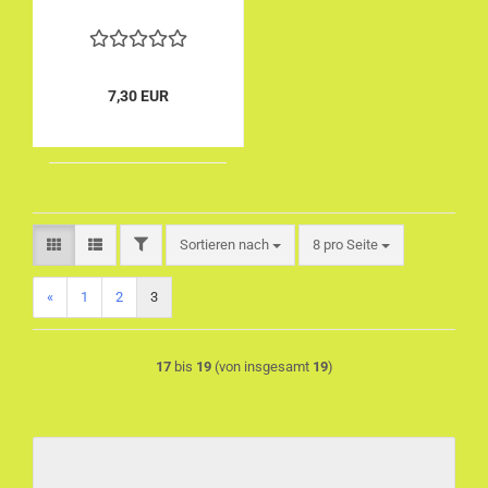
7,30 EUR
FILTER
Sortieren nach
pro Seite
Sortieren nach
8 pro Seite
«
1
2
3
17
bis
19
(von insgesamt
19
)