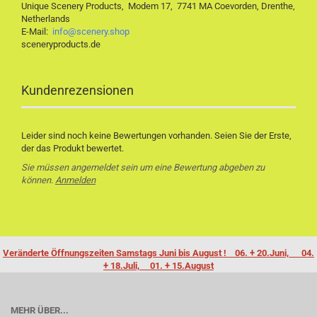
Unique Scenery Products, Modem 17, 7741 MA Coevorden, Drenthe,
Netherlands
E-Mail:
info@scenery.shop
sceneryproducts.de
Kundenrezensionen
Leider sind noch keine Bewertungen vorhanden. Seien Sie der Erste,
der das Produkt bewertet.
Sie müssen angemeldet sein um eine Bewertung abgeben zu
können.
Anmelden
Veränderte Öffnungszeiten Samstags Juni bis August ! 06. + 20.Juni, 04.
+ 18.Juli, 01. + 15.August
MEHR ÜBER...