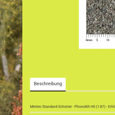
Beschreibung
Minitec Standard-Schotter - Phonolith H0 (1:87) - Er