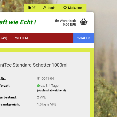
DE
Login
Merkzettel
ft wie Echt !
Ihr Warenkorb
0,00 EUR
(49)
WEITERE
%SALE%
niTec Standard-Schotter 1000ml
.Nr.:
51-0041-04
ferzeit:
ca. 3-4 Tage
(Ausland abweichend)
gerbestand:
2
VPE
rsandgewicht:
1.5
kg je VPE