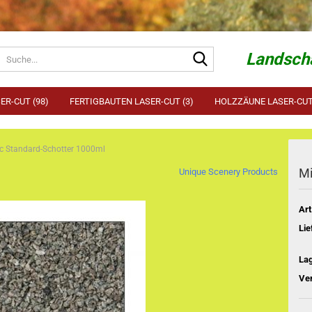
Suche...
Landscha
ER-CUT (98)
FERTIGBAUTEN LASER-CUT (3)
HOLZZÄUNE LASER-CUT 
c Standard-Schotter 1000ml
Mi
Unique Scenery Products
Art
Lie
La
Ve