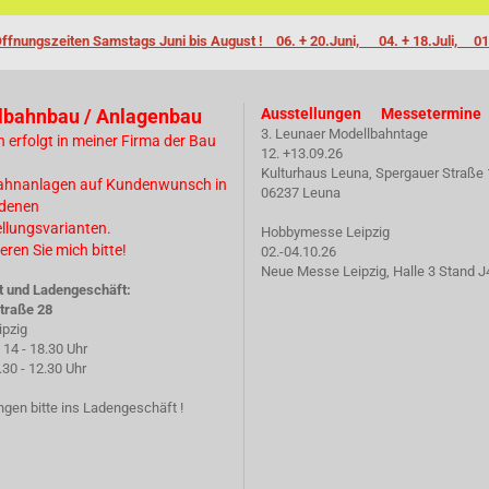
ffnungszeiten Samstags Juni bis August ! 06. + 20.Juni, 04. + 18.Juli, 01
lbahnbau / Anlagenbau
Ausstellungen Messetermine
3. Leunaer Modellbahntage
n erfolgt in meiner Firma der Bau
12. +13.09.26
Kulturhaus Leuna, Spergauer Straße 
ahnanlagen auf Kundenwunsch in
06237 Leuna
edenen
ellungsvarianten.
Hobbymesse Leipzig
eren Sie mich bitte!
02.-04.10.26
Neue Messe Leipzig, Halle 3 Stand J
t und Ladengeschäft:
traße 28
ipzig
14 - 18.30 Uhr
 - 12.30 Uhr
gen bitte ins Ladengeschäft !