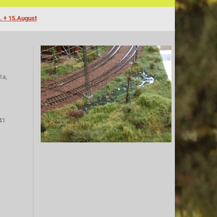
. + 15.August
1a,
41