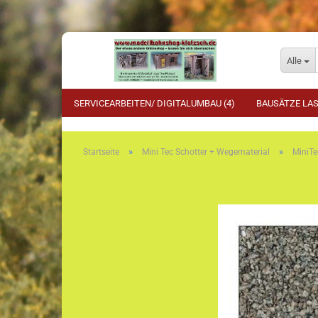
Alle
SERVICEARBEITEN/ DIGITALUMBAU (4)
BAUSÄTZE LAS
»
»
Startseite
Mini Tec Schotter + Wegematerial
MiniTe