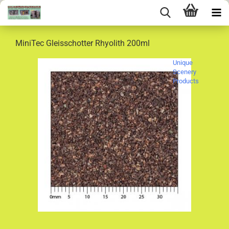
MiniTec Gleisschotter Rhyolith 200ml
Unique
Scenery
Products