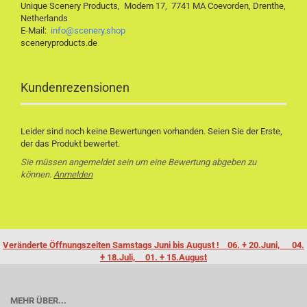
Unique Scenery Products, Modem 17, 7741 MA Coevorden, Drenthe,
Netherlands
E-Mail:
info@scenery.shop
sceneryproducts.de
Kundenrezensionen
Leider sind noch keine Bewertungen vorhanden. Seien Sie der Erste,
der das Produkt bewertet.
Sie müssen angemeldet sein um eine Bewertung abgeben zu
können.
Anmelden
Veränderte Öffnungszeiten Samstags Juni bis August ! 06. + 20.Juni, 04.
+ 18.Juli, 01. + 15.August
MEHR ÜBER...