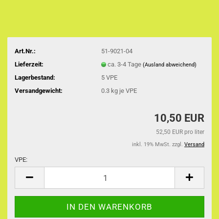
Art.Nr.:
51-9021-04
Lieferzeit:
ca. 3-4 Tage
(Ausland abweichend)
Lagerbestand:
5
VPE
Versandgewicht:
0.3
kg je VPE
10,50 EUR
52,50 EUR pro liter
inkl. 19% MwSt. zzgl.
Versand
VPE:
VPE