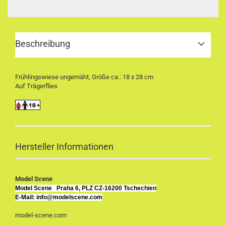
Beschreibung
Frühlingswiese ungemäht, Größe ca.: 18 x 28 cm
Auf Trägerflies
Hersteller Informationen
Model Scene
Model Scene
Praha 6, PLZ CZ-16200 Tschechien
E-Mail: info@modelscene.com
model-scene.com