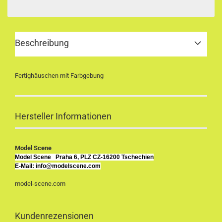
Beschreibung
Fertighäuschen mit Farbgebung
Hersteller Informationen
Model Scene
Model Scene
Praha 6, PLZ CZ-16200 Tschechien
E-Mail: info@modelscene.com
model-scene.com
Kundenrezensionen