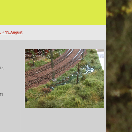
. + 15.August
1a,
41