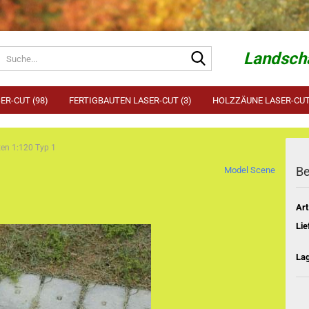
Suche...
Landscha
ER-CUT (98)
FERTIGBAUTEN LASER-CUT (3)
HOLZZÄUNE LASER-CUT 
ten 1:120 Typ 1
Be
Model Scene
Art
Lie
La