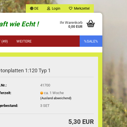
DE
Login
Merkzettel
ft wie Echt !
Ihr Warenkorb
0,00 EUR
(49)
WEITERE
%SALE%
tonplatten 1:120 Typ 1
.Nr.:
41700
ferzeit:
ca. 1 Woche
(Ausland abweichend)
gerbestand:
3
SET
5,30 EUR