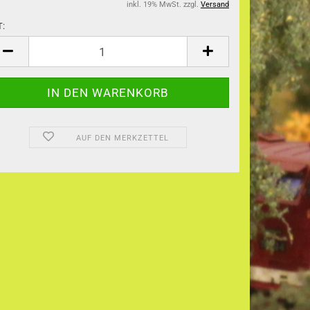
inkl. 19% MwSt. zzgl.
Versand
T:
T
AUF DEN MERKZETTEL