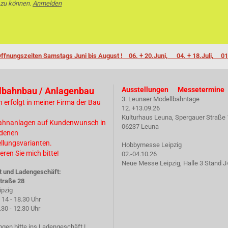
 zu können.
Anmelden
ffnungszeiten Samstags Juni bis August ! 06. + 20.Juni, 04. + 18.Juli, 01
lbahnbau / Anlagenbau
Ausstellungen Messetermine
3. Leunaer Modellbahntage
n erfolgt in meiner Firma der Bau
12. +13.09.26
Kulturhaus Leuna, Spergauer Straße 
ahnanlagen auf Kundenwunsch in
06237 Leuna
edenen
ellungsvarianten.
Hobbymesse Leipzig
eren Sie mich bitte!
02.-04.10.26
Neue Messe Leipzig, Halle 3 Stand J
t und Ladengeschäft:
traße 28
ipzig
14 - 18.30 Uhr
 - 12.30 Uhr
gen bitte ins Ladengeschäft !