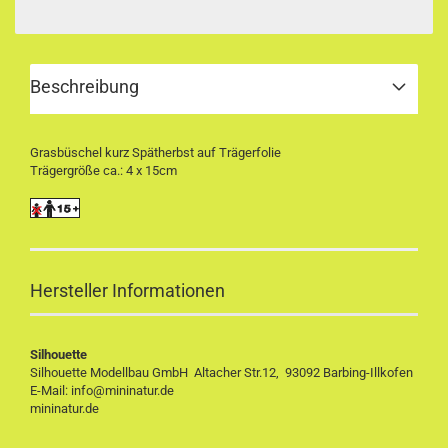
Beschreibung
Grasbüschel kurz Spätherbst auf Trägerfolie
Trägergröße ca.: 4 x 15cm
Hersteller Informationen
Silhouette
Silhouette Modellbau GmbH Altacher Str.12, 93092 Barbing-Illkofen
E-Mail: info@mininatur.de
mininatur.de