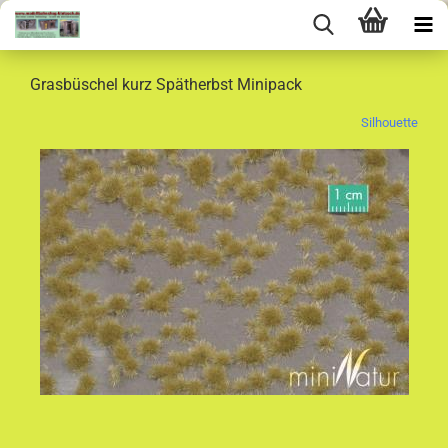
Grasbüschel kurz Spätherbst Minipack
Silhouette