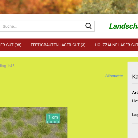
Suche...
Landscha
ER-CUT (98)
FERTIGBAUTEN LASER-CUT (3)
HOLZZÄUNE LASER-CUT 
ling 1:45
Ka
Silhouette
Art
Lie
La