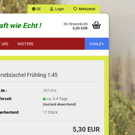
DE
Login
Merkzettel
ft wie Echt !
Ihr Warenkorb
0,00 EUR
(49)
WEITERE
%SALE%
rstbüschel Frühling 1:45
.Nr.:
737-31s
ferzeit:
ca. 3-4 Tage
(Ausland abweichend)
gerbestand:
17
Stück
5,30 EUR