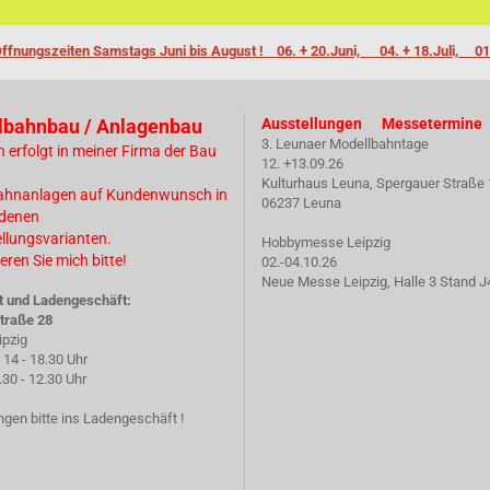
ffnungszeiten Samstags Juni bis August ! 06. + 20.Juni, 04. + 18.Juli, 01
lbahnbau / Anlagenbau
Ausstellungen Messetermine
3. Leunaer Modellbahntage
n erfolgt in meiner Firma der Bau
12. +13.09.26
Kulturhaus Leuna, Spergauer Straße 
ahnanlagen auf Kundenwunsch in
06237 Leuna
edenen
ellungsvarianten.
Hobbymesse Leipzig
eren Sie mich bitte!
02.-04.10.26
Neue Messe Leipzig, Halle 3 Stand J
t und Ladengeschäft:
traße 28
ipzig
14 - 18.30 Uhr
 - 12.30 Uhr
gen bitte ins Ladengeschäft !