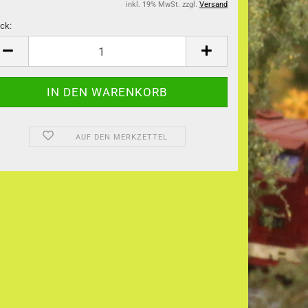
inkl. 19% MwSt. zzgl.
Versand
ck:
ck
AUF DEN MERKZETTEL