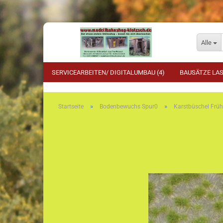
Alle
SERVICEARBEITEN/ DIGITALUMBAU (4)
BAUSÄTZE LAS
»
»
Startseite
Bodenbewuchs Spur0
Karstbüschel Früh