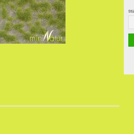
Stü
Stü