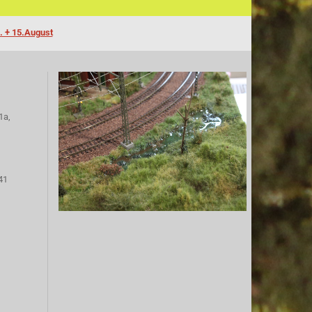
. + 15.August
1a,
41