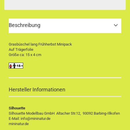
Beschreibung
Grasbüschel lang Frühherbst Minipack
Auf Trägerfolie
Größe ca: 15 x 4 cm
Hersteller Informationen
Silhouette
Silhouette Modellbau GmbH Altacher Str.12, 93092 Barbing-Illkofen
E-Mail: info@mininatur.de
mininatur.de