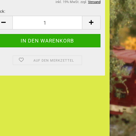
inkl. 19% MwSt. zzgl.
Versand
ck:
ck
AUF DEN MERKZETTEL