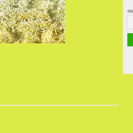
Stü
Stü