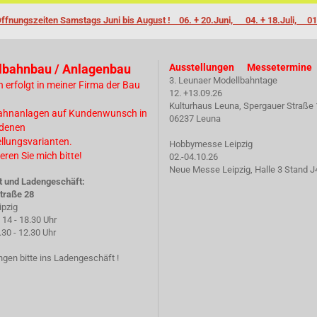
ffnungszeiten Samstags Juni bis August ! 06. + 20.Juni, 04. + 18.Juli, 01
lbahnbau / Anlagenbau
Ausstellungen Messetermine
3. Leunaer Modellbahntage
n erfolgt in meiner Firma der Bau
12. +13.09.26
Kulturhaus Leuna, Spergauer Straße 
ahnanlagen auf Kundenwunsch in
06237 Leuna
edenen
ellungsvarianten.
Hobbymesse Leipzig
eren Sie mich bitte!
02.-04.10.26
Neue Messe Leipzig, Halle 3 Stand J
t und Ladengeschäft:
traße 28
ipzig
14 - 18.30 Uhr
 - 12.30 Uhr
gen bitte ins Ladengeschäft !