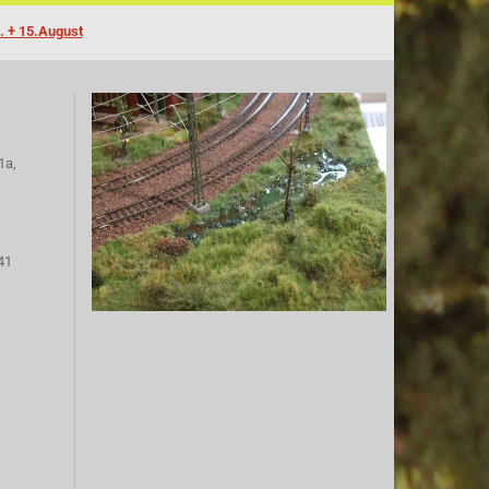
. + 15.August
1a,
41