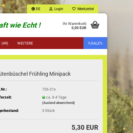
DE
Login
Merkzettel
ft wie Echt !
Ihr Warenkorb
0,00 EUR
(49)
WEITERE
%SALE%
ütenbüschel Frühling Minipack
.Nr.:
726-21s
ferzeit:
ca. 3-4 Tage
(Ausland abweichend)
gerbestand:
3
Stück
5,30 EUR