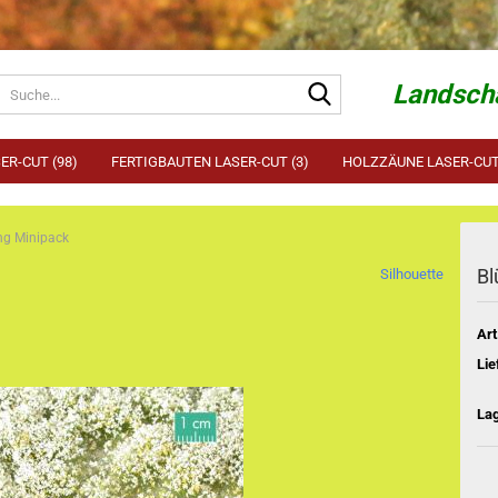
Suche...
Landscha
ER-CUT (98)
FERTIGBAUTEN LASER-CUT (3)
HOLZZÄUNE LASER-CUT 
ng Minipack
Bl
Silhouette
Art
Lie
La