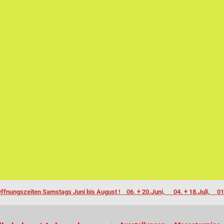
ffnungszeiten Samstags Juni bis August ! 06. + 20.Juni, 04. + 18.Juli, 01