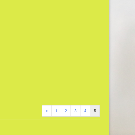
«
1
2
3
4
5