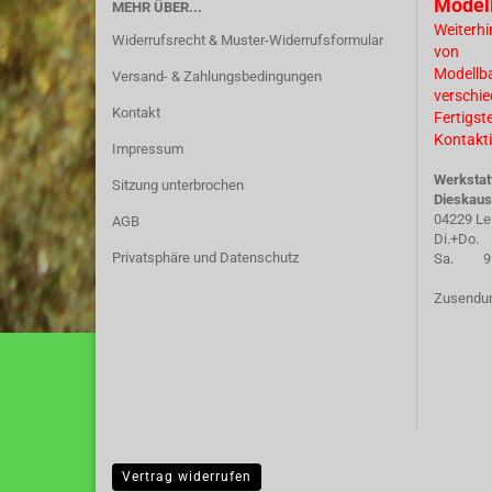
Model
MEHR ÜBER...
Weiterhi
Widerrufsrecht & Muster-Widerrufsformular
von
Modellb
Versand- & Zahlungsbedingungen
verschi
Kontakt
Fertigst
Kontakti
Impressum
Werkstat
Sitzung unterbrochen
Dieskaus
04229 Le
AGB
Di.+Do. 
Privatsphäre und Datenschutz
Sa. 9.30
Zusendun
Vertrag widerrufen