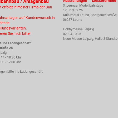
lbahnbau / Anlagenbau
Ausstellungen Messetermine
3. Leunaer Modellbahntage
n erfolgt in meiner Firma der Bau
12. +13.09.26
Kulturhaus Leuna, Spergauer Straße 
ahnanlagen auf Kundenwunsch in
06237 Leuna
edenen
ellungsvarianten.
Hobbymesse Leipzig
eren Sie mich bitte!
02.-04.10.26
Neue Messe Leipzig, Halle 3 Stand J
t und Ladengeschäft:
traße 28
ipzig
14 - 18.30 Uhr
 - 12.30 Uhr
gen bitte ins Ladengeschäft !