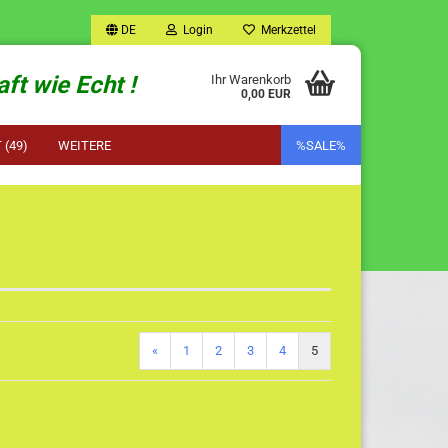
DE
Login
Merkzettel
ft wie Echt !
Ihr Warenkorb
0,00 EUR
(49)
WEITERE
%SALE%
«
1
2
3
4
5