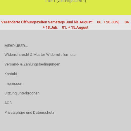
1
bis
1
(von insgesamt
1
)
Veränderte Öffnungszeiten Samstags Juni bis August ! 06. + 20.Juni, 04.
+ 18.Juli, 01. + 15.August
MEHR ÜBER...
Widerrufsrecht & Muster-Widerrufsformular
Versand- & Zahlungsbedingungen
Kontakt
Impressum
Sitzung unterbrochen
AGB
Privatsphäre und Datenschutz