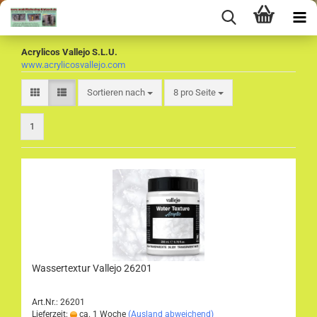
Acrylicos Vallejo S.L.U.
www.acrylicosvallejo.com
Sortieren nach
pro Seite
Sortieren nach
8 pro Seite
1
Wassertextur Vallejo 26201
Art.Nr.: 26201
Lieferzeit:
ca. 1 Woche
(Ausland abweichend)