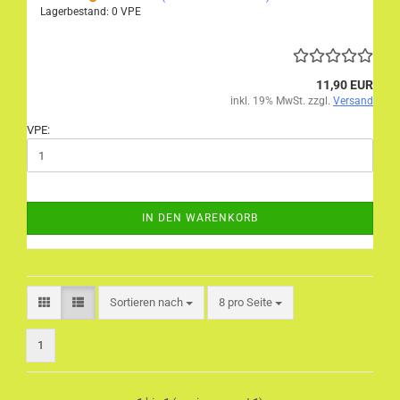
Lagerbestand: 0 VPE
11,90 EUR
inkl. 19% MwSt. zzgl.
Versand
VPE:
IN DEN WARENKORB
Sortieren nach
pro Seite
Sortieren nach
8 pro Seite
1