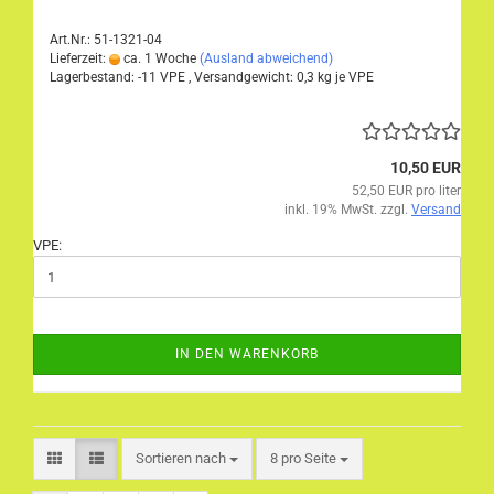
Art.Nr.: 51-1321-04
Lieferzeit:
ca. 1 Woche
(Ausland abweichend)
Lagerbestand: -11 VPE , Versandgewicht:
0,3
kg je VPE
10,50 EUR
52,50 EUR pro liter
inkl. 19% MwSt. zzgl.
Versand
VPE:
IN DEN WARENKORB
Sortieren nach
pro Seite
Sortieren nach
8 pro Seite