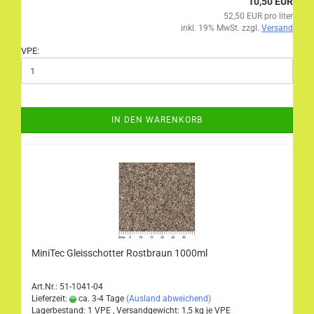
10,50 EUR
52,50 EUR pro liter
inkl. 19% MwSt. zzgl.
Versand
VPE:
IN DEN WARENKORB
MiniTec Gleisschotter Rostbraun 1000ml
Art.Nr.: 51-1041-04
Lieferzeit:
ca. 3-4 Tage
(Ausland abweichend)
Lagerbestand: 1 VPE , Versandgewicht:
1,5
kg je VPE