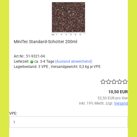
MiniTec Standard-Schotter 200ml
Art.Nr.: 51-9321-04
Lieferzeit:
ca. 3-4 Tage
(Ausland abweichend)
Lagerbestand: 3 VPE , Versandgewicht:
0,3
kg je VPE
10,50 EUR
52,50 EUR pro liter
inkl. 19% MwSt. zzgl.
Versand
VPE: