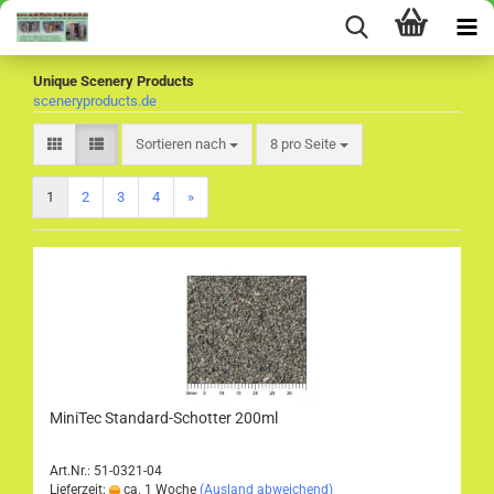
Unique Scenery Products
sceneryproducts.de
Sortieren nach
pro Seite
Sortieren nach
8 pro Seite
1
2
3
4
»
MiniTec Standard-Schotter 200ml
Art.Nr.: 51-0321-04
Lieferzeit:
ca. 1 Woche
(Ausland abweichend)