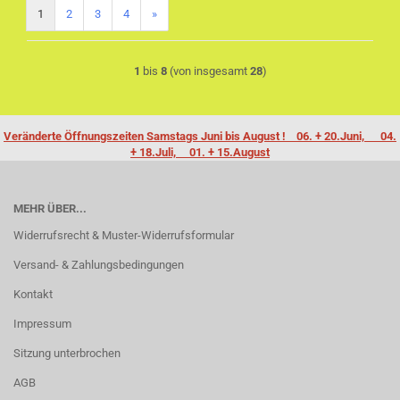
1
2
3
4
»
1
bis
8
(von insgesamt
28
)
Veränderte Öffnungszeiten Samstags Juni bis August ! 06. + 20.Juni, 04.
+ 18.Juli, 01. + 15.August
MEHR ÜBER...
Widerrufsrecht & Muster-Widerrufsformular
Versand- & Zahlungsbedingungen
Kontakt
Impressum
Sitzung unterbrochen
AGB