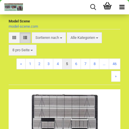
Model Scene
model-scene.com
Sortieren nach
Sortieren nach
Alle Kategorien
pro Seite
8 pro Seite
«
1
2
3
4
5
6
7
8
...
46
»