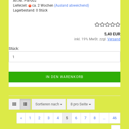
Art.Nr.: Pl8-002
Lieferzeit:
ca. 2 Wochen
(Ausland abweichend)
Lagerbestand: 0 Stück
5,40 EUR
inkl. 19% MwSt. zzgl.
Versand
Stück:
IN DEN WARENKORB
Sortieren nach
pro Seite
Sortieren nach
8 pro Seite
«
1
2
3
4
5
6
7
8
...
46