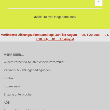
»
33
bis
40
(von insgesamt
364
)
Veränderte Öffnungszeiten Samstags Juni bis August ! 06. + 20.Juni, 04.
+ 18.Juli, 01. + 15.August
MEHR ÜBER...
Widerrufsrecht & Muster-Widerrufsformular
Versand- & Zahlungsbedingungen
Kontakt
Impressum
Sitzung unterbrochen
AGB