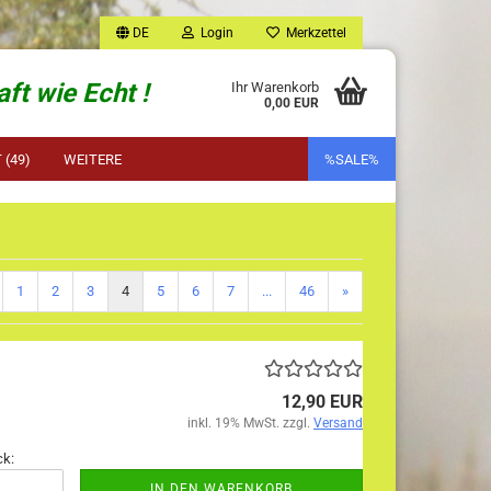
DE
Login
Merkzettel
ft wie Echt !
Ihr Warenkorb
0,00 EUR
(49)
WEITERE
%SALE%
1
2
3
4
5
6
7
...
46
»
12,90 EUR
inkl. 19% MwSt. zzgl.
Versand
ck:
IN DEN WARENKORB