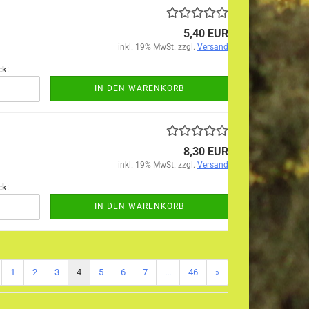
5,40 EUR
inkl. 19% MwSt. zzgl.
Versand
ck:
IN DEN WARENKORB
8,30 EUR
inkl. 19% MwSt. zzgl.
Versand
ck:
IN DEN WARENKORB
1
2
3
4
5
6
7
...
46
»