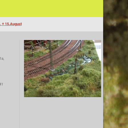
. + 15.August
1a,
41