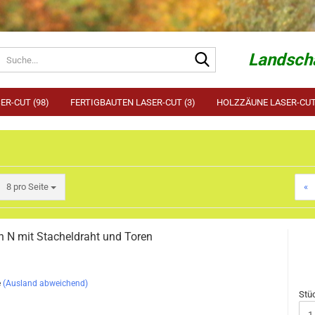
Suche...
Landscha
ER-CUT (98)
FERTIGBAUTEN LASER-CUT (3)
HOLZZÄUNE LASER-CUT 
pro Seite
8 pro Seite
«
 N mit Stacheldraht und Toren
e
(Ausland abweichend)
Stü