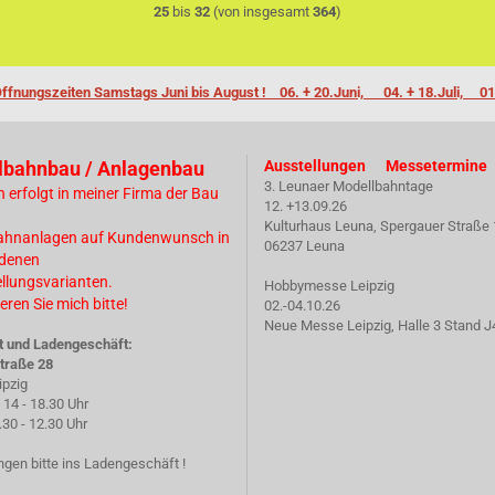
25
bis
32
(von insgesamt
364
)
ffnungszeiten Samstags Juni bis August ! 06. + 20.Juni, 04. + 18.Juli, 01
lbahnbau / Anlagenbau
Ausstellungen Messetermine
3. Leunaer Modellbahntage
n erfolgt in meiner Firma der Bau
12. +13.09.26
Kulturhaus Leuna, Spergauer Straße 
ahnanlagen auf Kundenwunsch in
06237 Leuna
edenen
ellungsvarianten.
Hobbymesse Leipzig
eren Sie mich bitte!
02.-04.10.26
Neue Messe Leipzig, Halle 3 Stand J
t und Ladengeschäft:
traße 28
ipzig
14 - 18.30 Uhr
 - 12.30 Uhr
gen bitte ins Ladengeschäft !