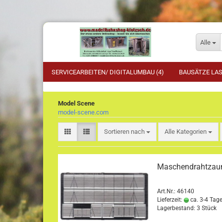
Alle
SERVICEARBEITEN/ DIGITALUMBAU (4)
BAUSÄTZE LAS
Model Scene
model-scene.com
Sortieren nach
Sortieren nach
Alle Kategorien
Maschendrahtzaun
Art.Nr.: 46140
Lieferzeit:
ca. 3-4 Tag
Lagerbestand: 3 Stück