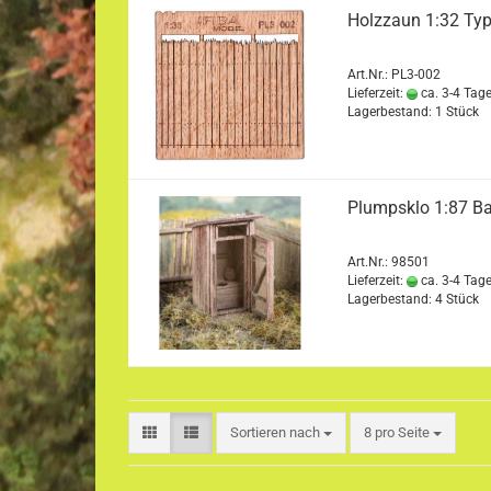
Holzzaun 1:32 Ty
Art.Nr.: PL3-002
Lieferzeit:
ca. 3-4 Tag
Lagerbestand: 1 Stück
Plumpsklo 1:87 B
Art.Nr.: 98501
Lieferzeit:
ca. 3-4 Tag
Lagerbestand: 4 Stück
Sortieren nach
pro Seite
Sortieren nach
8 pro Seite