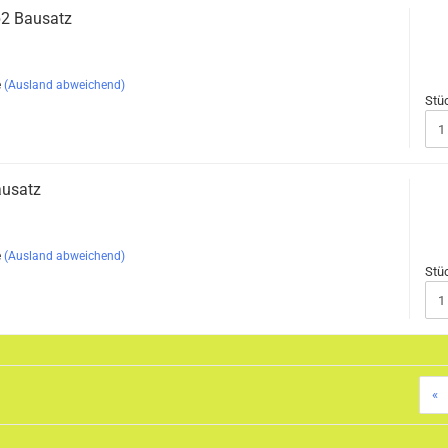
p2 Bausatz
e
(Ausland abweichend)
Stü
ausatz
e
(Ausland abweichend)
Stü
«